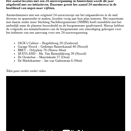
Het aantal locaties met een 24-uursvergunning in Amsterdam wordt dit jaar
uitgebreid met zes initiatieven. Daarmee groeit het aantal 24-uurshoreca in de
hoofdstad van negen naar vijftien.
Amsterdammers met een origineel 24-uursconcept om het uitgaansleven in de stad
diverser en spannender te maken, konden vorig jaar hun plan insturen. Het expertteam
met daarin onder meer Stichting Nachtburgemeester (N8BM) heeft inmiddels met het
ambtelijk team de plannen beoordeeld en de burgemeester geadviseerd. Hierop hebben
de volgende zes initiatiefnemers van de burgemeester een uitnodiging gekregen voor
het indienen van een aanvraag voor een 24-uursvergunning:
JACK’s Culture – Hogehilweg 20 (Zuidoost)
Garage Noord – Gedempt Hamerkanaal 40 (Noord)
BRET – Orlyplein 76 (Nieuw-West)
SEXYLAND – Ms. Van Riemsdijkweg 39 (Noord)
De Oosterbar – Mauritskade 57 (Oost)
De Marktkantine – Jan van Galenstraat 6 (West)
Tekst gaat verder onder video