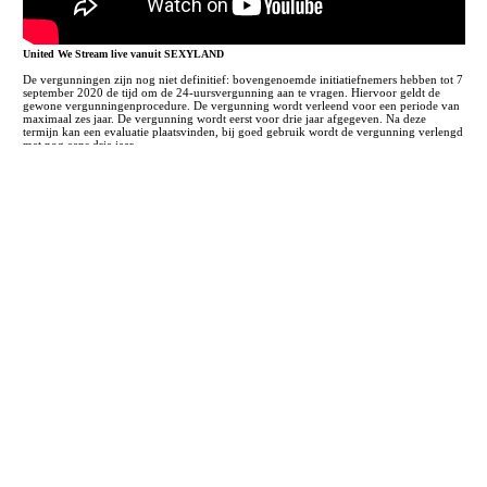
United We Stream live vanuit SEXYLAND
De vergunningen zijn nog niet definitief: bovengenoemde initiatiefnemers hebben tot 7
september 2020 de tijd om de 24-uursvergunning aan te vragen. Hiervoor geldt de
gewone vergunningenprocedure. De vergunning wordt verleend voor een periode van
maximaal zes jaar. De vergunning wordt eerst voor drie jaar afgegeven. Na deze
termijn kan een evaluatie plaatsvinden, bij goed gebruik wordt de vergunning verlengd
met nog eens drie jaar.
Oorsprong 24-uursvergunning
In 2012 voerde de burgemeester 24-uursvergunningen in. N8BM was de aanjager van
het proces en pleitbezorger. Een 24-uursvergunning geeft ondernemers de
mogelijkheid om ongebonden aan openings- en sluitingstijden te experimenteren met
vernieuwende concepten. Het totaal aantal actieve 24-uursvergunningen wordt na deze
ronde uitgebreid van negen naar maximaal vijftien in de stad.
Lees verder
︎︎︎VPRO 3voor12: Amsterdam krijgt zes nieuwe clubs met 24-uursvergunning
︎︎︎Het Parool: Nog eens 6 Amsterdamse nachtclubs krijgen een 24 uursvergunning