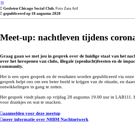
︎
︎ Gesloten Chicago Social Club.
Foto Zara Arif
︎ gepubliceerd op 18 augustus 2020
Meet-up: nachtleven tijdens coron
Graag gaan we met jou in gesprek over de huidige staat van het nacht
over het heropenen van clubs, illegale (openlucht)feesten en de imp
community.
Het is een open gesprek en de resultaten worden gepubliceerd via onz
gesprek helpt ons om een beter beeld te krijgen van de situatie, en daa
ontwikkelingen in gang te zetten.
Het gesprek vindt plaats op vrijdag 28 augustus 19.00 uur in LAB111. 
voor drankjes en wat te snacken.
︎︎︎aanmelden voor deze meetup
︎︎︎meer informatie over N8BM Nachtnetwerk