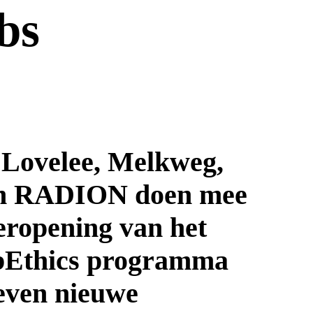
bs
Lovelee, Melkweg,
 en RADION doen mee
eropening van het
ubEthics programma
zeven nieuwe