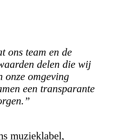
at ons team en de
waarden delen die wij
en onze omgeving
samen een transparante
orgen.”
s muzieklabel,